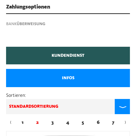
Zahlungsoptionen
KUNDENDIENST
INFOS
Sortieren:
STANDARDSORTIERUNG
←
1
2
3
4
5
6
7
→