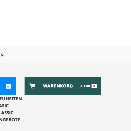
RN
WARENKORB
0
EUR
0
0
EUHEITEN
ASIC
LASSIC
NGEBOTE