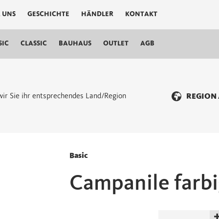
 UNS
GESCHICHTE
HÄNDLER
KONTAKT
SIC
CLASSIC
BAUHAUS
OUTLET
AGB
n wir Sie ihr entsprechendes Land/Region
REGION
Basic
Campanile farb
Campanile