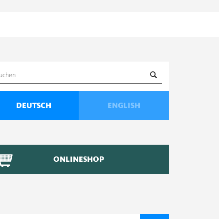
uchen
ach:
DEUTSCH
ENGLISH
ONLINESHOP