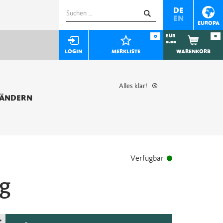
Suchen
DE
EN
nach:
EUROPA
0
EUR
0
0.00
LOGIN
MERKLISTE
WARENKORB
Alles klar!
 ÄNDERN
Verfügbar
ig
+