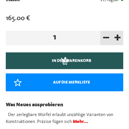
165.00
€
–
+
Cubicus
rot
Menge
IN DEN WARENKORB
AUF DIE MERKLISTE
Was Neues ausprobieren
Der zerlegbare Würfel erlaubt unzählige Varianten von
Konstruktionen. Präzise fügen sich
Mehr...