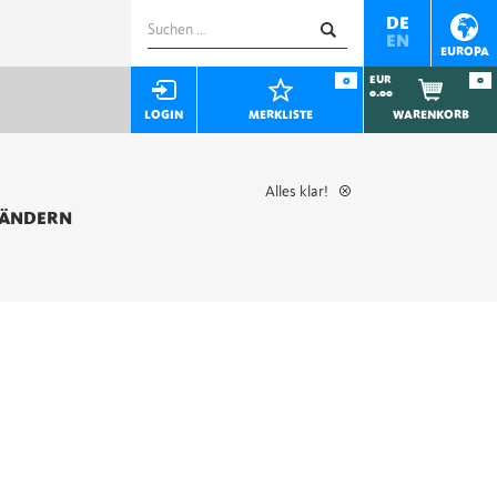
Suchen
DE
EN
nach:
EUROPA
0
EUR
0
0.00
LOGIN
MERKLISTE
WARENKORB
Alles klar!
 ÄNDERN