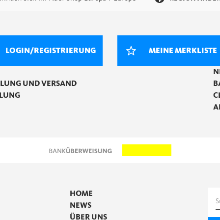
LOGIN/REGISTRIERUNG
MEINE MERKLISTE
N
LLUNG UND VERSAND
B
LUNG
C
A
HOME
S
NEWS
n
ÜBER UNS