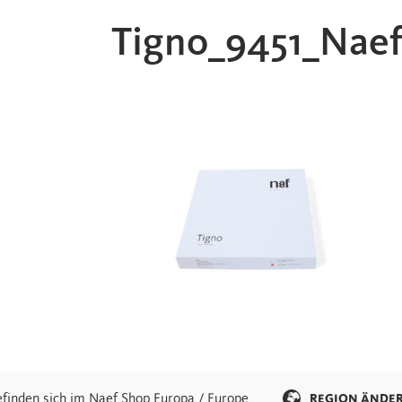
Tigno_9451_Naef
efinden sich im Naef Shop Europa / Europe
REGION ÄNDE