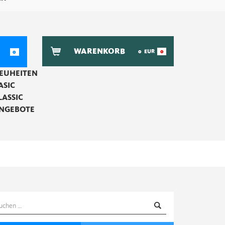
WARENKORB
0
EUR
0
0
EUHEITEN
ASIC
LASSIC
NGEBOTE
uchen
ach: