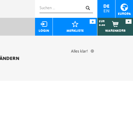
Suchen
DE
EN
nach:
EUROPA
0
EUR
0
0.00
LOGIN
MERKLISTE
WARENKORB
Alles klar!
 ÄNDERN