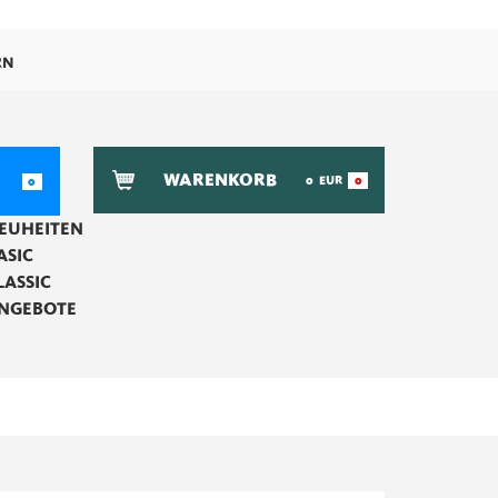
RN
WARENKORB
0
EUR
0
0
EUHEITEN
ASIC
LASSIC
NGEBOTE