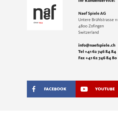
Ihr Kundenservice:
Naef Spiele AG
Untere Brühlstrasse 11
4800 Zofingen
Switzerland
info@naefspiele.ch
Tel +41 62 746 84 84
Fax +41 62 746 84 80
FACEBOOK
YOUTUBE